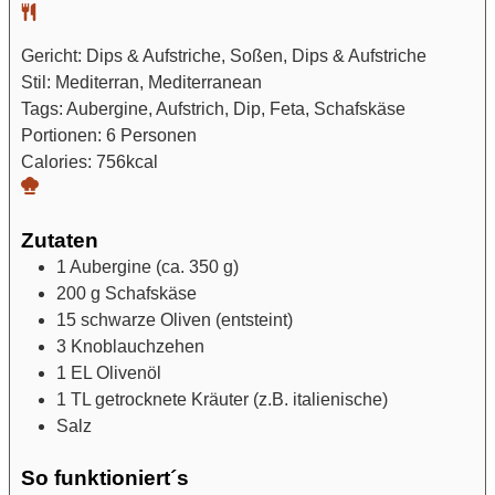
Gericht:
Dips & Aufstriche, Soßen, Dips & Aufstriche
Stil:
Mediterran, Mediterranean
Tags:
Aubergine, Aufstrich, Dip, Feta, Schafskäse
Portionen:
6
Personen
Calories:
756
kcal
Zutaten
1
Aubergine
(ca. 350 g)
200
g
Schafskäse
15
schwarze Oliven
(entsteint)
3
Knoblauchzehen
1
EL
Olivenöl
1
TL
getrocknete Kräuter
(z.B. italienische)
Salz
So funktioniert´s