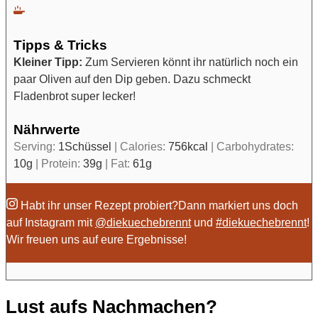
Tipps & Tricks
Kleiner Tipp:
Zum Servieren könnt ihr natürlich noch ein
paar Oliven auf den Dip geben. Dazu schmeckt
Fladenbrot super lecker!
Nährwerte
Serving:
1
Schüssel
|
Calories:
756
kcal
|
Carbohydrates:
10
g
|
Protein:
39
g
|
Fat:
61
g
Habt ihr unser Rezept probiert?
Dann markiert uns doch
auf Instagram mit
@diekuechebrennt
und
#diekuechebrennt
!
Wir freuen uns auf eure Ergebnisse!
Lust aufs Nachmachen?