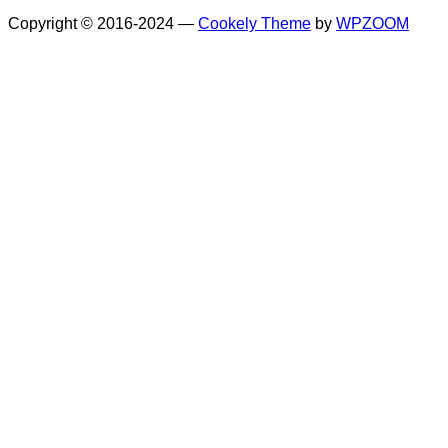
Copyright © 2016-2024
—
Cookely Theme
by
WPZOOM
Wie hat dir das Rezept gefallen?
Your vote: