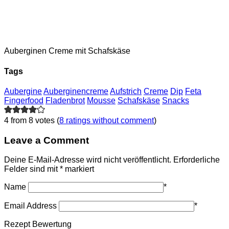
Auberginen Creme mit Schafskäse
Tags
Aubergine
Auberginencreme
Aufstrich
Creme
Dip
Feta
Fingerfood
Fladenbrot
Mousse
Schafskäse
Snacks
4 from 8 votes (
8 ratings without comment
)
Leave a Comment
Deine E-Mail-Adresse wird nicht veröffentlicht.
Erforderliche
Felder sind mit
*
markiert
Name
*
Email Address
*
Rezept Bewertung