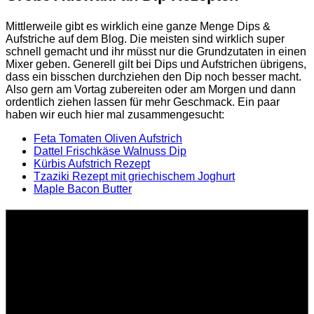
Mittlerweile gibt es wirklich eine ganze Menge Dips &
Aufstriche auf dem Blog. Die meisten sind wirklich super
schnell gemacht und ihr müsst nur die Grundzutaten in einen
Mixer geben. Generell gilt bei Dips und Aufstrichen übrigens,
dass ein bisschen durchziehen den Dip noch besser macht.
Also gern am Vortag zubereiten oder am Morgen und dann
ordentlich ziehen lassen für mehr Geschmack. Ein paar
haben wir euch hier mal zusammengesucht:
Feta Tomaten Oliven Aufstrich
Dattel Frischkäse Walnuss Dip
Kürbis Aufstrich Rezept
Tzaziki Rezept mit griechischem Joghurt
Maple Bacon Butter