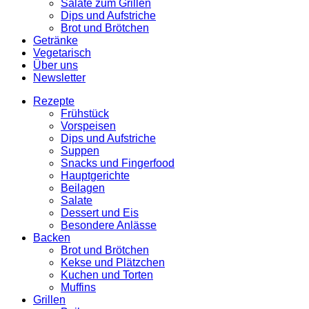
Salate zum Grillen
Dips und Aufstriche
Brot und Brötchen
Getränke
Vegetarisch
Über uns
Newsletter
Rezepte
Frühstück
Vorspeisen
Dips und Aufstriche
Suppen
Snacks und Fingerfood
Hauptgerichte
Beilagen
Salate
Dessert und Eis
Besondere Anlässe
Backen
Brot und Brötchen
Kekse und Plätzchen
Kuchen und Torten
Muffins
Grillen