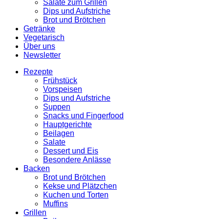
Salate zum Grillen
Dips und Aufstriche
Brot und Brötchen
Getränke
Vegetarisch
Über uns
Newsletter
Rezepte
Frühstück
Vorspeisen
Dips und Aufstriche
Suppen
Snacks und Fingerfood
Hauptgerichte
Beilagen
Salate
Dessert und Eis
Besondere Anlässe
Backen
Brot und Brötchen
Kekse und Plätzchen
Kuchen und Torten
Muffins
Grillen