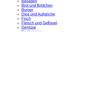
Beilagen
Brot und Brötchen
Burger
Dips und Aufstriche
Fisch
Fleisch und Geflügel
Gemüse
Nachspeise
Salate zum Grillen
Snacks und Fingerfood
Vegetarisch
Getränke
Über uns
Newsletter
Schlagwort: Crepes Maker