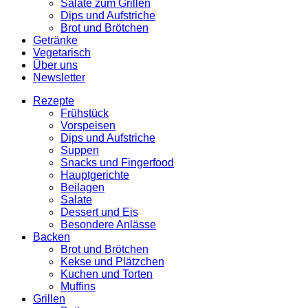
Salate zum Grillen
Dips und Aufstriche
Brot und Brötchen
Getränke
Vegetarisch
Über uns
Newsletter
Rezepte
Frühstück
Vorspeisen
Dips und Aufstriche
Suppen
Snacks und Fingerfood
Hauptgerichte
Beilagen
Salate
Dessert und Eis
Besondere Anlässe
Backen
Brot und Brötchen
Kekse und Plätzchen
Kuchen und Torten
Muffins
Grillen